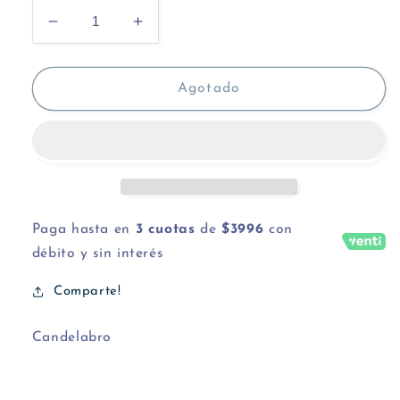
Reducir
Aumentar
cantidad
cantidad
para
para
Candelabro
Candelabro
Agotado
cara
cara
mujer
mujer
Paga hasta en
3 cuotas
de
$3996
con
débito y sin interés
Comparte!
Candelabro