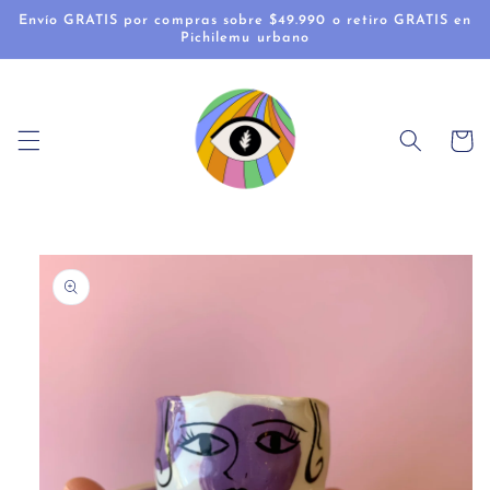
Ir
Envío GRATIS por compras sobre $49.990 o retiro GRATIS en
directamente
Pichilemu urbano
al contenido
Carrito
Ir
directamente
a la
información
del producto