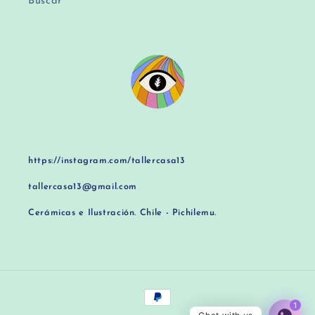
Buscar
https://instagram.com/tallercasa13
tallercasa13@gmail.com
Cerámicas e Ilustración. Chile - Pichilemu.
Formas
de
1