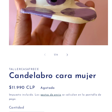
Abrir
elemento
multimedia
de
1
/
4
1
en
una
ventana
TALLERCASATRECE
modal
Candelabro cara mujer
Precio
$11.990 CLP
Agotado
habitual
Impuesto incluido. Los
gastos de envío
se calculan en la pantalla de
pago.
Cantidad