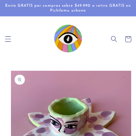
Ir
Envío GRATIS por compras sobre $49.990 o retiro GRATIS en
directamente
Pichilemu urbano
al contenido
Carrito
Ir
directamente
a la
información
del producto