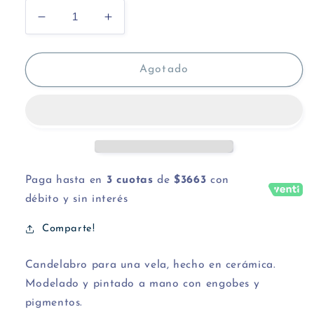
Reducir
Aumentar
cantidad
cantidad
para
para
Candelabro
Candelabro
Agotado
flor
flor
1
1
Paga hasta en
3 cuotas
de
$3663
con
débito y sin interés
Comparte!
Candelabro para una vela, hecho en cerámica.
Modelado y pintado a mano con engobes y
pigmentos.