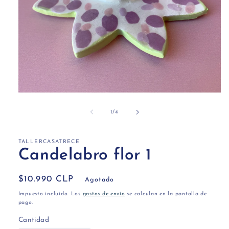
Abrir
elemento
multimedia
de
1
/
4
1
en
una
ventana
TALLERCASATRECE
modal
Candelabro flor 1
Precio
$10.990 CLP
Agotado
habitual
Impuesto incluido. Los
gastos de envío
se calculan en la pantalla de
pago.
Cantidad