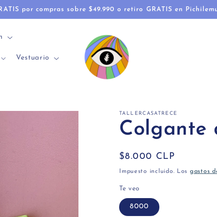
RATIS por compras sobre $49.990 o retiro GRATIS en Pichilem
n
Vestuario
TALLERCASATRECE
Colgante d
Precio
$8.000 CLP
habitual
Impuesto incluido. Los
gastos d
Te veo
8000