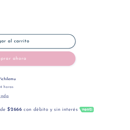
ar al carrito
prar ahora
ichilemu
4 horas
ienda
de
$2666
con débito y sin interés