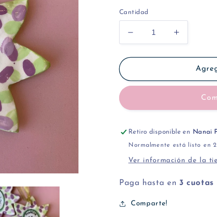
Cantidad
Reducir
Aumentar
cantidad
cantidad
para
para
Colgante
Colgante
Agreg
de
de
estrella
estrella
Com
Retiro disponible en
Nanai P
Normalmente está listo en 2
Ver información de la t
Paga hasta en
3 cuotas
Comparte!