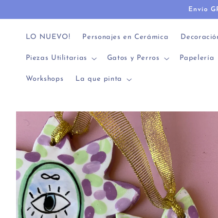
Ir
Envío G
directamente
al contenido
LO NUEVO!
Personajes en Cerámica
Decoració
Piezas Utilitarias
Gatos y Perros
Papelería
Workshops
La que pinta
Ir
directamente
a la
información
del producto