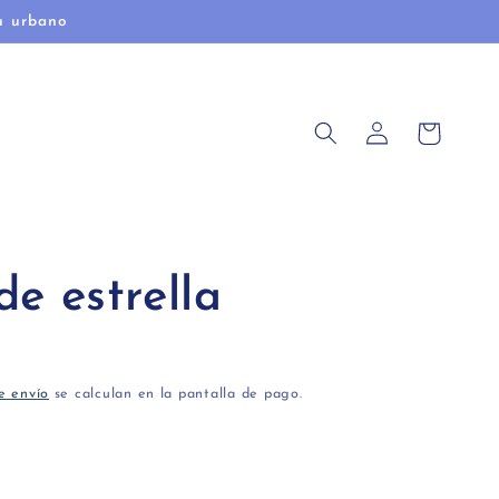
u urbano
Iniciar
Carrito
sesión
e estrella
e envío
se calculan en la pantalla de pago.