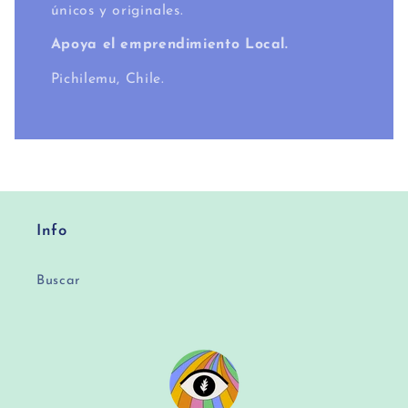
únicos y originales.
Apoya el emprendimiento Local.
Pichilemu, Chile.
Info
Buscar