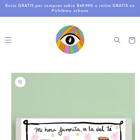
Ir
Envío GRATIS por compras sobre $49.990 o retiro GRATIS en
directamente
Pichilemu urbano
al contenido
Carrito
Ir
directamente
a la
información
del producto