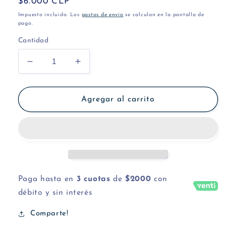
Precio
$6.000 CLP
habitual
Impuesto incluido. Los
gastos de envío
se calculan en la pantalla de
pago.
Cantidad
Reducir
Aumentar
cantidad
cantidad
para
para
Mi
Mi
Agregar al carrito
hora
hora
favorita
favorita
Paga hasta en
3 cuotas
de
$2000
con
débito y sin interés
Comparte!