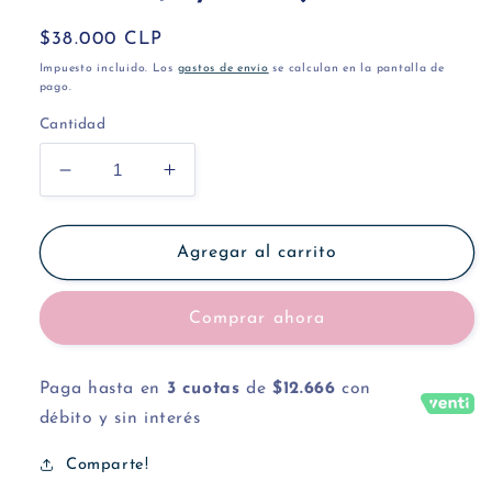
Precio
$38.000 CLP
habitual
Impuesto incluido. Los
gastos de envío
se calculan en la pantalla de
pago.
Cantidad
Reducir
Aumentar
cantidad
cantidad
para
para
Platito
Platito
Agregar al carrito
Joyero
Joyero
Ajedrez
Ajedrez
Comprar ahora
Paga hasta en
3 cuotas
de
$12.666
con
débito y sin interés
Comparte!