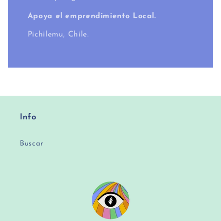
Apoya el emprendimiento Local.
Pichilemu, Chile.
Info
Buscar