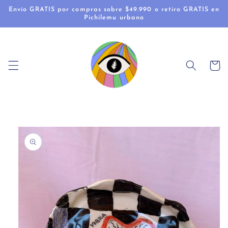
Ir
Envío GRATIS por compras sobre $49.990 o retiro GRATIS en
directamente
Pichilemu urbano
al contenido
Carrito
Ir
directamente
a la
información
del producto