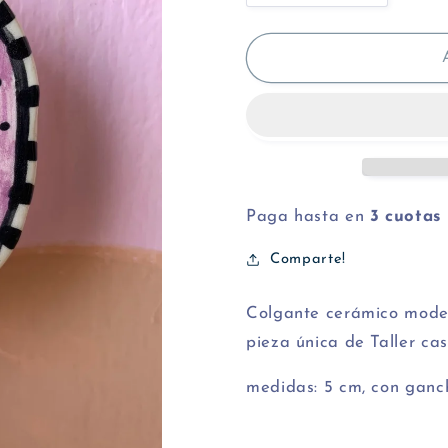
cantidad
cantidad
para
para
Señor
Señor
Gato
Gato
Paga hasta en
3 cuotas
Comparte!
Colgante cerámico mode
pieza única de Taller cas
medidas: 5 cm, con ganc