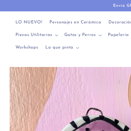
Ir
Envío G
directamente
al contenido
LO NUEVO!
Personajes en Cerámica
Decoració
Piezas Utilitarias
Gatos y Perros
Papelería
Workshops
La que pinta
Ir
directamente
a la
información
del producto