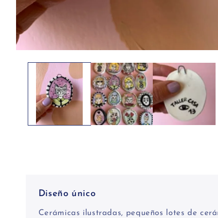
Abrir
elemento
multimedia
1
en
una
ventana
modal
Diseño único
Cerámicas ilustradas, pequeños lotes de cerá