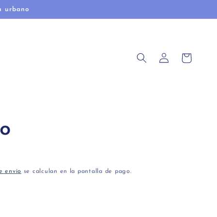
u urbano
Iniciar
Carrito
sesión
o
e envío
se calculan en la pantalla de pago.