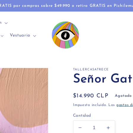
RATIS por compras sobre $49.990 o retiro GRATIS en Pichilem
n
Vestuario
TALLERCASATRECE
Señor Gat
Precio
$14.990 CLP
Agotado
habitual
Impuesto incluido. Los
gastos d
Cantidad
Reducir
Aumentar