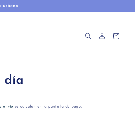
u urbano
Iniciar
Carrito
sesión
 día
e envío
se calculan en la pantalla de pago.