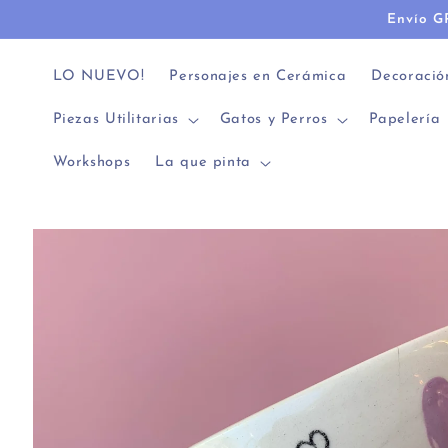
Ir
Envío G
directamente
al contenido
LO NUEVO!
Personajes en Cerámica
Decoració
Piezas Utilitarias
Gatos y Perros
Papelería
Workshops
La que pinta
Ir
directamente
a la
información
del producto