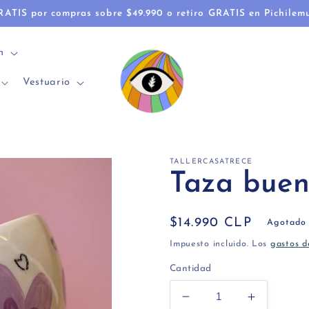
RATIS por compras sobre $49.990 o retiro GRATIS en Pichilem
n
Vestuario
TALLERCASATRECE
Taza buen
Precio
$14.990 CLP
Agotado
habitual
Impuesto incluido. Los
gastos d
Cantidad
Reducir
Aumentar