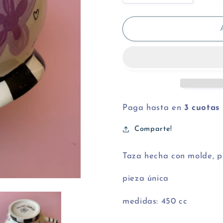
cantidad
cantidad
para
para
Taza
Taza
buen
buen
día
día
Paga hasta en
3 cuotas
Comparte!
Taza hecha con molde, 
pieza única
medidas: 450 cc