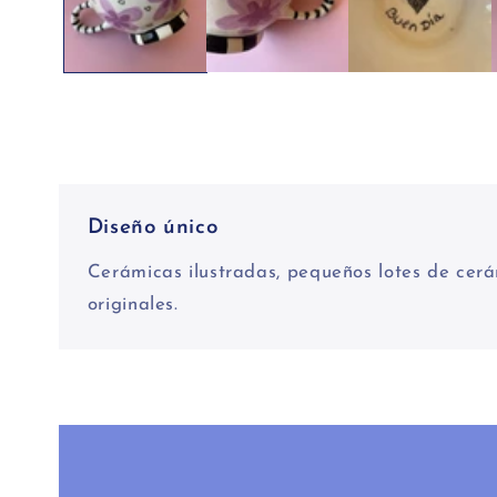
ventana
modal
Diseño único
Cerámicas ilustradas, pequeños lotes de cerá
originales.