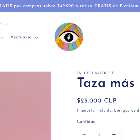
RATIS por compras sobre $49.990 o retiro GRATIS en Pichilem
n
Vestuario
TALLERCASATRECE
Taza más 
Precio
$25.000 CLP
habitual
Impuesto incluido. Los
gastos d
Cantidad
Reducir
Aumentar