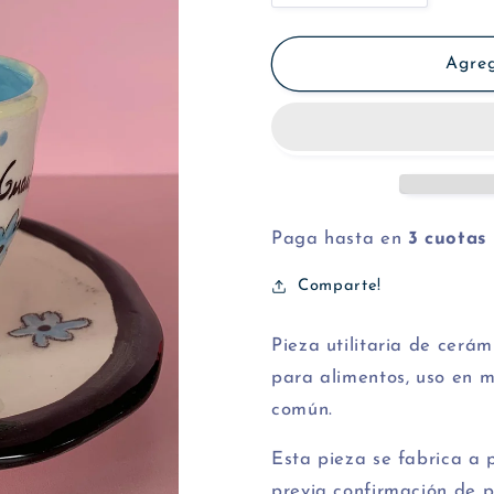
cantidad
cantidad
para
para
Taza
Taza
Agreg
más
más
plato
plato
-
-
Perros
Perros
Paga hasta en
3 cuotas
Comparte!
Pieza utilitaria de cer
para alimentos, uso en 
común.
Esta pieza se fabrica a 
previa confirmación de 