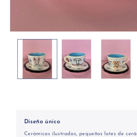
Abrir
elemento
multimedia
1
en
una
ventana
modal
Diseño único
Cerámicas ilustradas, pequeños lotes de cerá