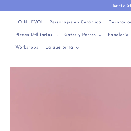
Ir
Envío G
directamente
al contenido
LO NUEVO!
Personajes en Cerámica
Decoració
Piezas Utilitarias
Gatos y Perros
Papelería
Workshops
La que pinta
Ir
directamente
a la
información
del producto