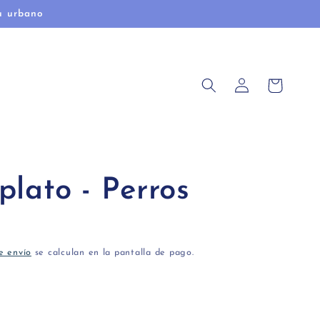
u urbano
Iniciar
Carrito
sesión
plato - Perros
e envío
se calculan en la pantalla de pago.